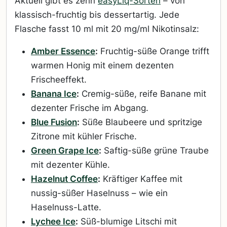
Aktuell gibt es zehn
easyLiq-Sorten
– von
klassisch-fruchtig bis dessertartig. Jede
Flasche fasst 10 ml mit 20 mg/ml Nikotinsalz:
Amber Essence
:
Fruchtig-süße Orange trifft
warmen Honig mit einem dezenten
Frischeeffekt.
Banana Ice
:
Cremig-süße, reife Banane mit
dezenter Frische im Abgang.
Blue Fusion
:
Süße Blaubeere und spritzige
Zitrone mit kühler Frische.
Green Grape Ice
:
Saftig-süße grüne Traube
mit dezenter Kühle.
Hazelnut Coffee
:
Kräftiger Kaffee mit
nussig-süßer Haselnuss – wie ein
Haselnuss-Latte.
Lychee Ice
:
Süß-blumige Litschi mit