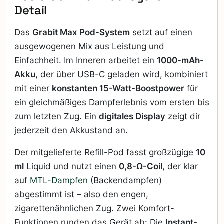
Detail
Das
Grabit Max Pod-System
setzt auf einen
ausgewogenen Mix aus Leistung und
Einfachheit. Im Inneren arbeitet ein
1000-mAh-
Akku
, der über USB-C geladen wird, kombiniert
mit einer
konstanten 15-Watt-Boostpower
für
ein gleichmäßiges Dampferlebnis vom ersten bis
zum letzten Zug. Ein
digitales Display
zeigt dir
jederzeit den Akkustand an.
Der mitgelieferte Refill-Pod fasst großzügige
10
ml
Liquid und nutzt einen
0,8-Ω-Coil
, der klar
auf
MTL-Dampfen
(Backendampfen)
abgestimmt ist – also den engen,
zigarettenähnlichen Zug. Zwei Komfort-
Funktionen runden das Gerät ab: Die
Instant-