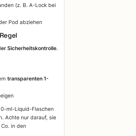
handen (z. B. A-Lock bei
der Pod abziehen
-Regel
der Sicherheitskontrolle
.
nem
transparenten 1-
zeigen
 10-ml-Liquid-Flaschen
. Achte nur darauf, sie
Co. in den