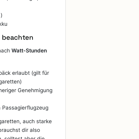
)
kku
e beachten
 nach
Watt-Stunden
ck erlaubt (gilt für
garetten)
heriger Genehmigung
 Passagierflugzeug
igaretten, auch starke
brauchst dir also
 solltest aber die