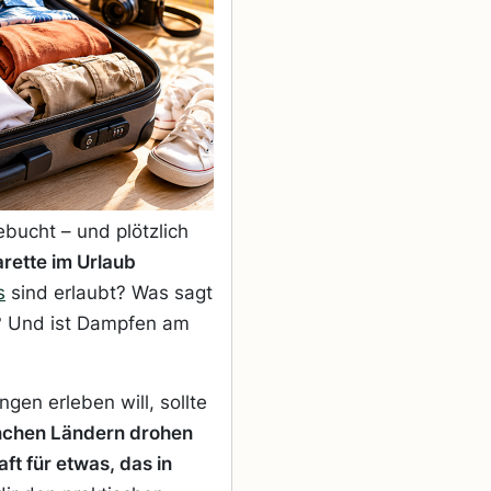
ebucht – und plötzlich
arette im Urlaub
s
sind erlaubt? Was sagt
l? Und ist Dampfen am
en erleben will, sollte
nchen Ländern drohen
ft für etwas, das in