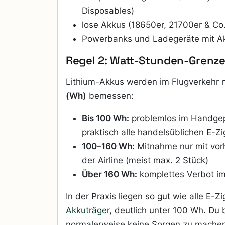
Disposables)
lose Akkus (18650er, 21700er & Co.
Powerbanks und Ladegeräte mit A
Regel 2: Watt-Stunden-Grenz
Lithium-Akkus werden im Flugverkehr
(Wh)
bemessen:
Bis 100 Wh:
problemlos im Handgepä
praktisch alle handelsüblichen E-Zi
100–160 Wh:
Mitnahme nur mit vor
der Airline (meist max. 2 Stück)
Über 160 Wh:
komplettes Verbot im
In der Praxis liegen so gut wie alle E-Z
Akkuträger
, deutlich unter 100 Wh. Du 
normalerweise keine Sorgen zu machen,