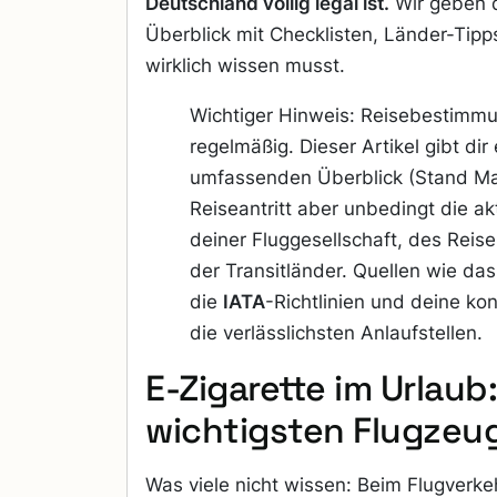
Deutschland völlig legal ist.
Wir geben d
Überblick mit Checklisten, Länder-Tipp
wirklich wissen musst.
Wichtiger Hinweis: Reisebestimm
regelmäßig. Dieser Artikel gibt dir
umfassenden Überblick (Stand Mai
Reiseantritt aber unbedingt die ak
deiner Fluggesellschaft, des Reis
der Transitländer. Quellen wie da
die
IATA
-Richtlinien und deine ko
die verlässlichsten Anlaufstellen.
E-Zigarette im Urlaub:
wichtigsten Flugzeu
Was viele nicht wissen: Beim Flugverke