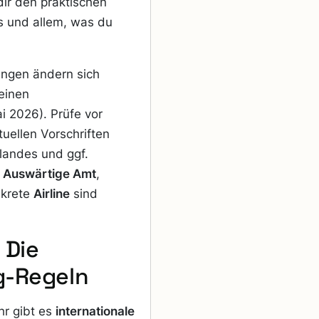
ir den praktischen
s und allem, was du
ungen ändern sich
 einen
 2026). Prüfe vor
tuellen Vorschriften
elandes und ggf.
s
Auswärtige Amt
,
nkrete
Airline
sind
 Die
g-Regeln
hr gibt es
internationale