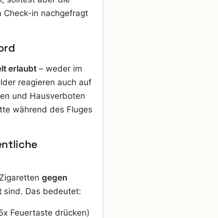
m Check-in nachgefragt
ord
t erlaubt
– weder im
elder reagieren auch auf
gen und Hausverboten
rette während des Fluges
entliche
-Zigaretten
gegen
t
sind. Das bedeutet:
5x Feuertaste drücken)