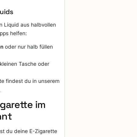
quids
 Liquid aus halbvollen
pps helfen:
en
oder nur halb füllen
 kleinen Tasche oder
te findest du in unserem
s
igarette im
nnt
t du deine E-Zigarette