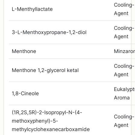
Cooling-
L-Menthyllactate
Agent
Cooling-
3-L-Menthoxypropane-1,2-diol
Agent
Menthone
Minzaro
Cooling-
Menthone 1,2-glycerol ketal
Agent
Eukalypt
1,8-Cineole
Aroma
(1R,2S,5R)-2-Isopropyl-N-(4-
Cooling-
methoxyphenyl)-5-
Agent
methylcyclohexanecarboxamide