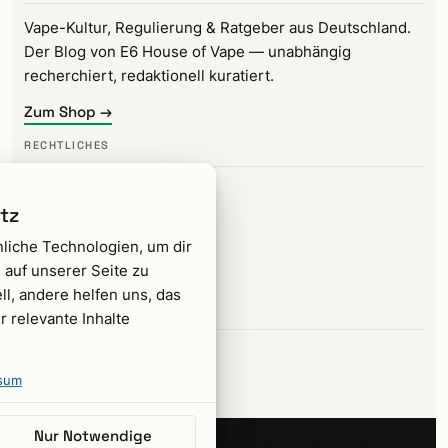
Vape-Kultur, Regulierung & Ratgeber aus Deutschland.
Der Blog von E6 House of Vape — unabhängig
recherchiert, redaktionell kuratiert.
Zum Shop →
RECHTLICHES
Impressum
tz
Datenschutz
liche Technologien, um dir
Kontakt
 auf unserer Seite zu
Cookie-Einstellungen
ll, andere helfen uns, das
FOLGEN
 relevante Inhalte
sum
Nur Notwendige
Copyright © 2026 E6 House of Vape GmbH. Alle Rechte