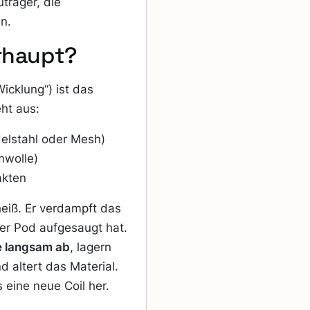
träger, die
en.
erhaupt?
icklung“) ist das
eht aus:
delstahl oder Mesh)
mwolle)
akten
eiß. Er verdampft das
er Pod aufgesaugt hat.
e langsam ab
, lagern
 altert das Material.
eine neue Coil her.