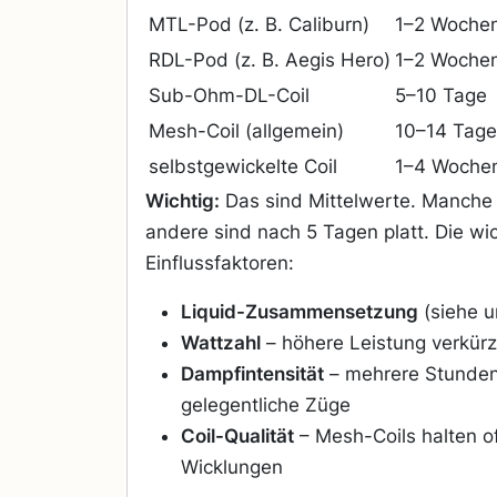
MTL-Pod (z. B. Caliburn)
1–2 Woche
RDL-Pod (z. B. Aegis Hero)
1–2 Woche
Sub-Ohm-DL-Coil
5–10 Tage
Mesh-Coil (allgemein)
10–14 Tage
selbstgewickelte Coil
1–4 Wochen
Wichtig:
Das sind Mittelwerte. Manche 
andere sind nach 5 Tagen platt. Die wi
Einflussfaktoren:
Liquid-Zusammensetzung
(siehe u
Wattzahl
– höhere Leistung verkür
Dampfintensität
– mehrere Stunden
gelegentliche Züge
Coil-Qualität
– Mesh-Coils halten of
Wicklungen