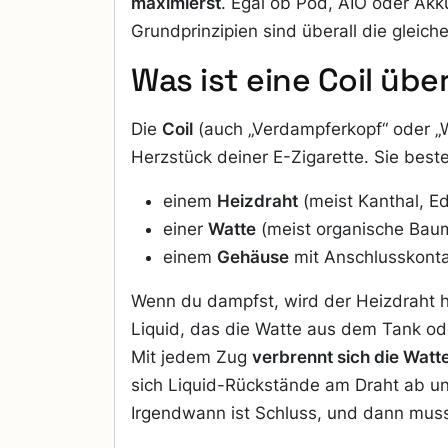
maximierst
. Egal ob Pod, AIO oder Akku
Grundprinzipien sind überall die gleich
Was ist eine Coil üb
Die
Coil
(auch „Verdampferkopf“ oder „W
Herzstück deiner E-Zigarette. Sie best
einem
Heizdraht
(meist Kanthal, E
einer
Watte
(meist organische Bau
einem
Gehäuse
mit Anschlusskont
Wenn du dampfst, wird der Heizdraht h
Liquid, das die Watte aus dem Tank od
Mit jedem Zug
verbrennt sich die Watt
sich Liquid-Rückstände am Draht ab und
Irgendwann ist Schluss, und dann muss 