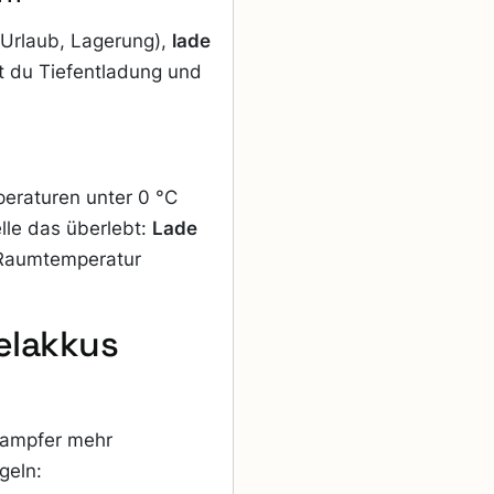
(Urlaub, Lagerung),
lade
t du Tiefentladung und
peraturen unter 0 °C
lle das überlebt:
Lade
 Raumtemperatur
elakkus
Dampfer mehr
geln: