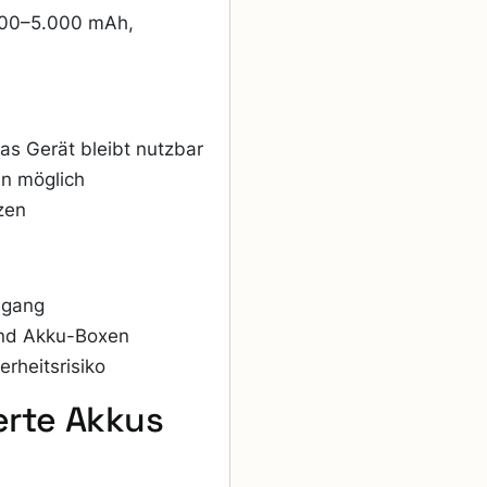
000–5.000 mAh,
s Gerät bleibt nutzbar
n möglich
zen
mgang
 und Akku-Boxen
rheitsrisiko
erte Akkus