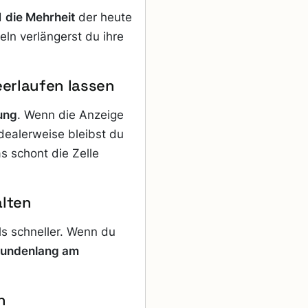
d
die Mehrheit
der heute
eln verlängerst du ihre
eerlaufen lassen
ung
. Wenn die Anzeige
 Idealerweise bleibst du
as schont die Zelle
alten
lls schneller. Wenn du
stundenlang am
n