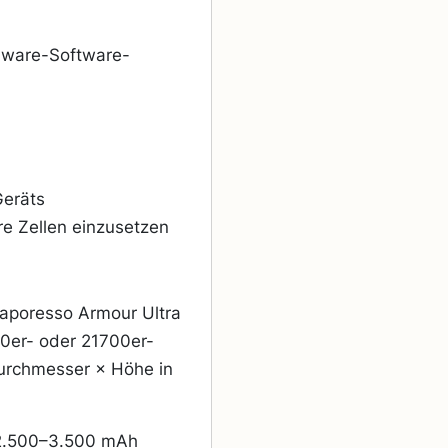
rdware-Software-
Geräts
re Zellen einzusetzen
aporesso Armour Ultra
0er- oder 21700er-
Durchmesser × Höhe in
 2.500–3.500 mAh