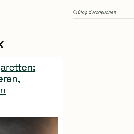
Blog durchsuchen
x
aretten:
eren,
en