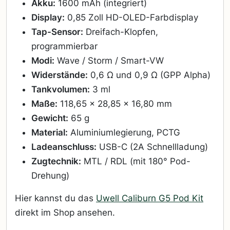
Akku:
1600 mAh (integriert)
Display:
0,85 Zoll HD-OLED-Farbdisplay
Tap-Sensor:
Dreifach-Klopfen,
programmierbar
Modi:
Wave / Storm / Smart-VW
Widerstände:
0,6 Ω und 0,9 Ω (GPP Alpha)
Tankvolumen:
3 ml
Maße:
118,65 × 28,85 × 16,80 mm
Gewicht:
65 g
Material:
Aluminiumlegierung, PCTG
Ladeanschluss:
USB-C (2A Schnellladung)
Zugtechnik:
MTL / RDL (mit 180° Pod-
Drehung)
Hier kannst du das
Uwell Caliburn G5 Pod Kit
direkt im Shop ansehen.