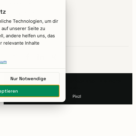
Impressum
tz
Datenschutz
liche Technologien, um dir
Kontakt
 auf unserer Seite zu
Cookie-Einstellungen
ll, andere helfen uns, das
FOLGEN
 relevante Inhalte
sum
Nur Notwendige
Copyright © 2026 E6 House of Vape GmbH. Alle Rechte
vorbehalten.
eptieren
Made by
Pixzl